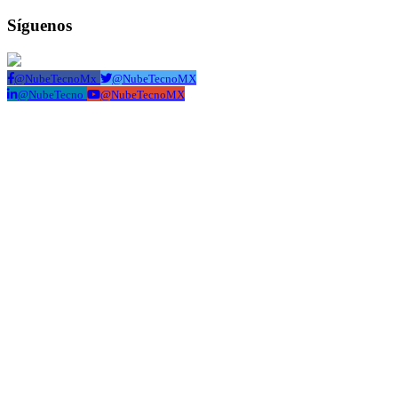
Síguenos
@NubeTecnoMx
@NubeTecnoMX
@NubeTecno
@NubeTecnoMX