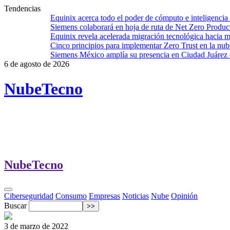
Tendencias
Equinix acerca todo el poder de cómputo e inteligenci
Siemens colaborará en hoja de ruta de Net Zero Produ
Equinix revela acelerada migración tecnológica hacia m
Cinco principios para implementar Zero Trust en la nub
Siemens México amplía su presencia en Ciudad Juárez
6 de agosto de 2026
Nube
Tecno
Nube
Tecno
Ciberseguridad
Consumo
Empresas
Noticias
Nube
Opinión
Buscar
3 de marzo de 2022