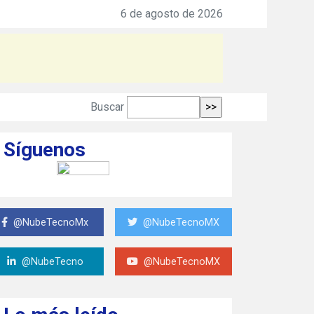
ero Production de Heineken
6 de agosto de 2026
Buscar
Síguenos
@NubeTecnoMx
@NubeTecnoMX
@NubeTecno
@NubeTecnoMX