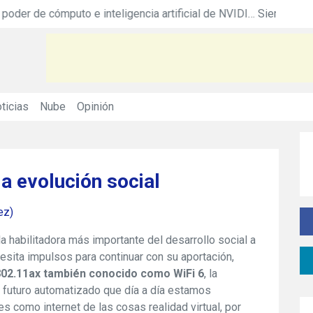
Equinix acerca todo el poder de cómputo e inteligencia artificial de NVIDIA DGX con nuevo servicio
Siemens colaborará en hoja de ruta de Net Z
ticias
Nube
Opinión
la evolución social
ez)
la habilitadora más importante del desarrollo social a
esita impulsos para continuar con su aportación,
802.11ax también conocido como WiFi 6
, la
l futuro automatizado que día a día estamos
 como internet de las cosas realidad virtual, por