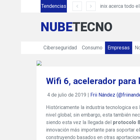
Siemens México amplía su presencia en Ciudad Juárez con inversión de más de 330 mdp
Tendencias
NUBE
TECNO
Ciberseguridad
Consumo
Empresas
No
Wifi 6, acelerador para 
4 de julio de 2019 |
Frii Nández (@friinand
Históricamente la industria tecnologica es 
nivel global; sin embargo, esta también nec
siendo esta vez la llegada del
protocolo 
innovación más importante para soportar e
construyendo basados en otras aportaciones