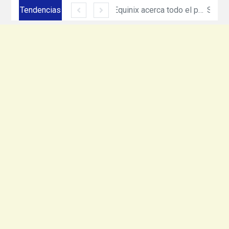
Tendencias
Siemens México amplía su presencia en Ciudad Juárez con inversión de más de 330 mdp
Equinix acerca todo el poder de cómputo e inteligencia artificial de NVIDIA DGX con nuevo servicio