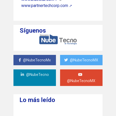
www.partnertechcorp.com
Síguenos
@NubeTecnoMx
@NubeTecnoMX
@NubeTecno
@NubeTecnoMX
Lo más leído