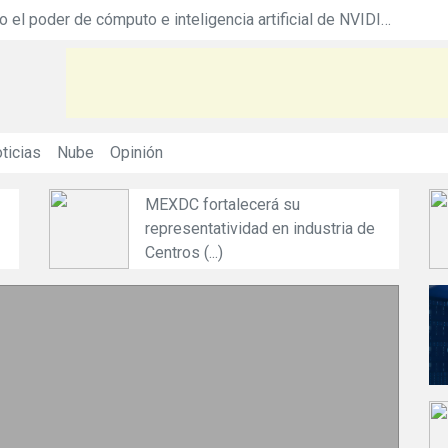
Equinix acerca todo el poder de cómputo e inteligencia artificial de NVIDIA DGX con nuevo servicio
Siemens colaborará en hoja de ruta de Net Z
ticias
Nube
Opinión
u
Conoce las ventajas de la
ndustria de
videovigilancia en la nube (...)