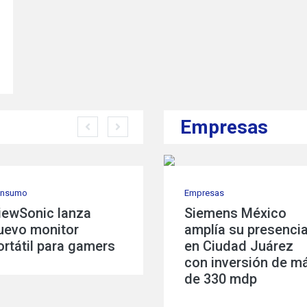
Empresas
Consumo
Empresas
Consumo
Empresas
Periféricos gamer de
Siemens México
HUAWEI PixLa
Equinix Meta
ASUS ROG en CES
amplía su presencia
primera impr
Equinix Fabr
2022
en Ciudad Juárez
láser con
Router
con inversión de más
HarmonyOS
complement
de 330 mdp
oferta de so
de Equinix e