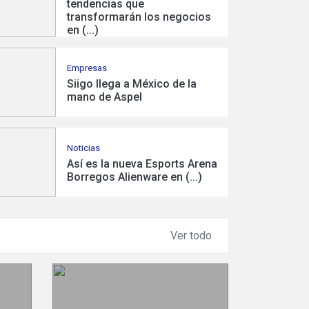
tendencias que
transformarán los negocios
en (...)
Empresas
Siigo llega a México de la
Empresas
| 18 de 
mano de Aspel
Siemens M
ración
Ciudad Ju
Noticias
e suscripción
mdp
Así es la nueva Esports Arena
Borregos Alienware en (...)
Ver todo