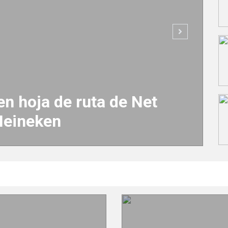
Noticias
| 23 de enero de 2024
Equinix revela acelerada mig
tecnológica hacia modelos d