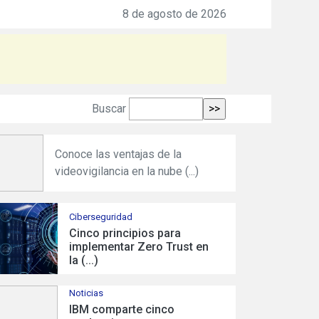
ero Production de Heineken
8 de agosto de 2026
Buscar
Equinix acerca todo el poder de
cómputo e inteligencia (...)
Ciberseguridad
Cinco principios para
implementar Zero Trust en
la (...)
Noticias
IBM comparte cinco