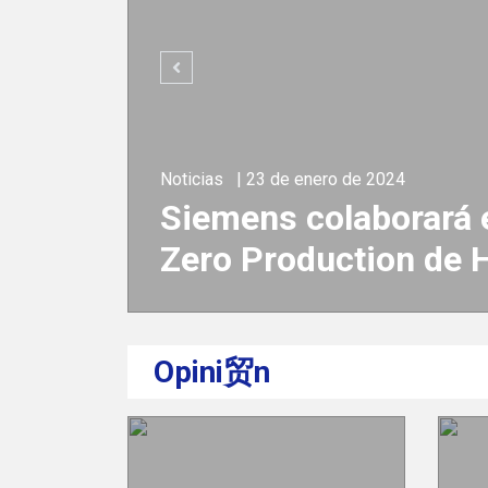
á en hoja de ruta de Net
de Heineken
Opini贸n