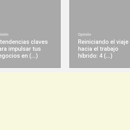
Opinión
Opinión
Reiniciando el viaje
Un México s
hacia el trabajo
comienza co
híbrido: 4 (...)
Ciudad Segu