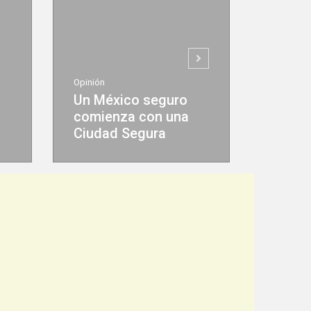
Opinión
eguro
Tendencias TI para
n una
impulsar la
ra
productividad (...)