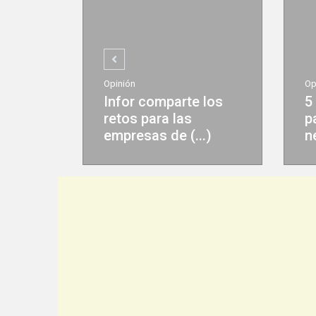
Opinión
mparte los
5 tendencias claves
ra las
para impulsar tus
 de (...)
negocios en (...)