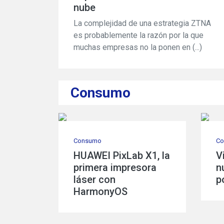
nube
La complejidad de una estrategia ZTNA
es probablemente la razón por la que
muchas empresas no la ponen en (...)
Consumo
Consumo
Empresas
PixLab X1, la
Metal y
ViewSonic lanza
En tiempos de crisis,
 impresora
Fabric Cloud
nuevo monitor
el servicio al cliente
n
portátil para gamers
es la base del éxito
yOS
mentan
empresarial: OTRS
e soluciones
ix en México